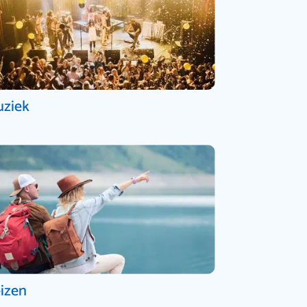
ziek
izen