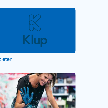
t eten