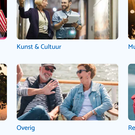
Kunst & Cultuur
Mu
Overig
Re