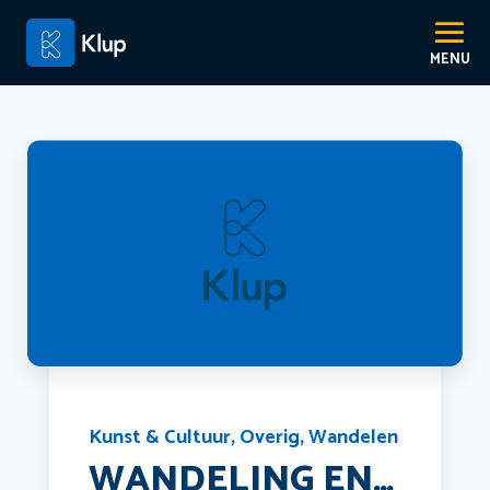
Kunst & Cultuur
,
Overig
,
Wandelen
WANDELING EN…