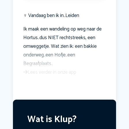
‍♀️ Vandaag ben ik in..Leiden
Ik maak een wandeling op weg naar de
Hortus..dus NIET rechtstreeks, een
omweggetje. Wat zien ik: een bakkie
onderweg..een Hofje..een
Begraafplaats..
Lees verder in onze app
Wat is Klup?