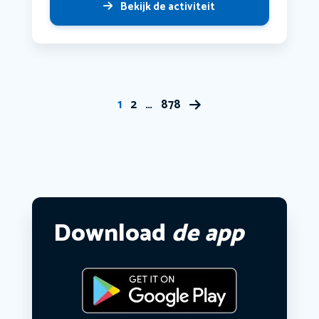
Bekijk de activiteit
1
2
…
878
Download
de app