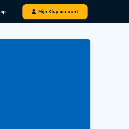
hap
Mijn Klup account