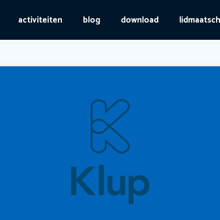
activiteiten
blog
download
lidmaatsc