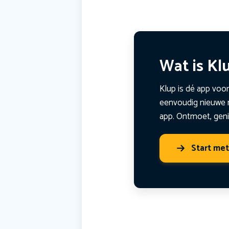
Wat is Kl
Klup is dé app voor
eenvoudig nieuwe m
app. Ontmoet, geni
Start me