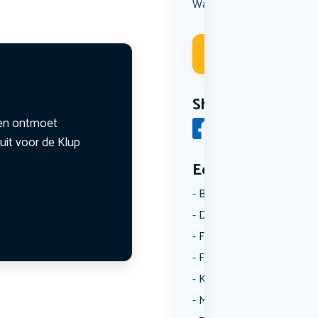
Wandelen
Deelneme
Share
n en ontmoet
uit voor de Klup
Een aantal catego
Borrelen
Dansen
Fietsen
Film
Kunst & Cultuur
Muziek