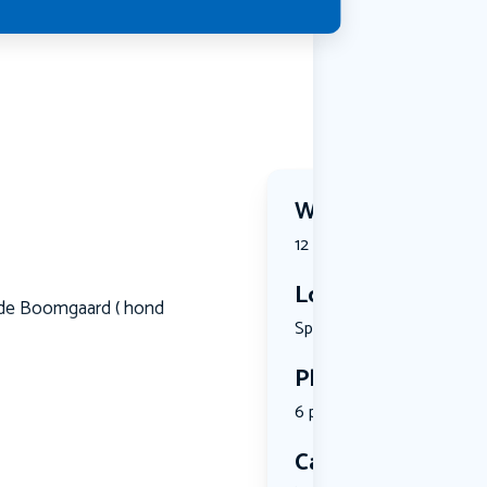
Wanneer?
12 July 2026 | 13:30
Locatie
j de Boomgaard ( hond
Sportcompl...
Plekken
6 plekken beschikbaar
Categorie