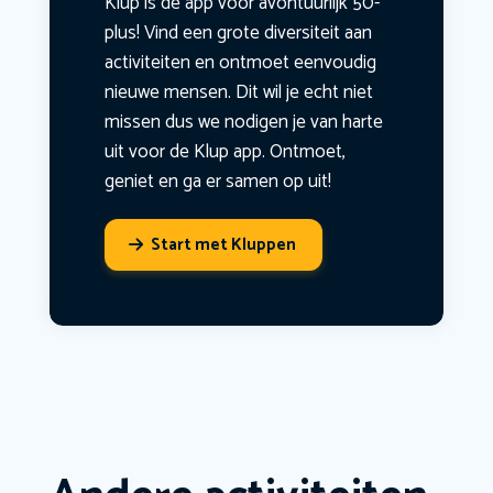
Klup is dé app voor avontuurlijk 50-
plus! Vind een grote diversiteit aan
activiteiten en ontmoet eenvoudig
nieuwe mensen. Dit wil je echt niet
missen dus we nodigen je van harte
uit voor de Klup app. Ontmoet,
geniet en ga er samen op uit!
Start met Kluppen