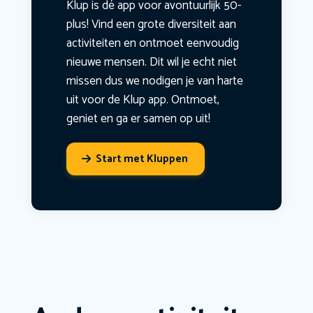
Klup is dé app voor avontuurlijk 50-
plus! Vind een grote diversiteit aan
activiteiten en ontmoet eenvoudig
nieuwe mensen. Dit wil je echt niet
missen dus we nodigen je van harte
uit voor de Klup app. Ontmoet,
geniet en ga er samen op uit!
Start met Kluppen