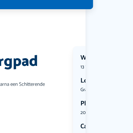
ergpad
Wanneer?
13 September 2026 | 13:00
Locatie
aarna een Schitterende
Graaf van ...
Plekken
20 plekken beschikbaar
Categorie