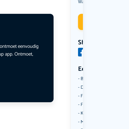
Wandelen
Deelneme
Share
en ontmoet eenvoudig
lup app. Ontmoet,
Een aantal catego
Borrelen
Dansen
Fietsen
Film
Kunst & Cultuur
Muziek