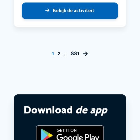
Bekijk de activiteit
1
2
…
881
Download
de app