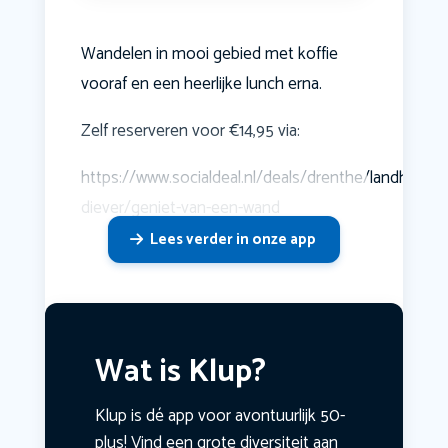
Wandelen in mooi gebied met koffie
vooraf en een heerlijke lunch erna.
Zelf reserveren voor €14,95 via:
https://www.socialdeal.nl/deals/drenthe/landhotel-
diever/geniet-van-een-wand
Lees verder in onze app
Wat is Klup?
Klup is dé app voor avontuurlijk 50-
plus! Vind een grote diversiteit aan