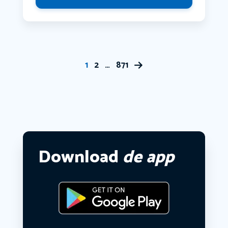
1
2
…
871
Download
de app