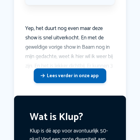
Yep, het duurt nog even maar deze
show is snel uitverkocht. En met de
geweldige vorige show in Baarn nog in
mijn gedachte, weet ik hier wil ik weer bij
zijn. En het is lekker dichtbij. Er kunnen 3
Lees verder in onze app
Wat is Klup?
Klup is dé app voor avontuurlijk 50-
plus! Vind een grote diversiteit aan