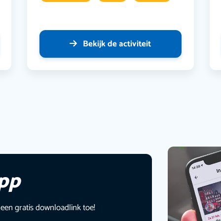
Bekijk de activiteit
app
 een gratis downloadlink toe!