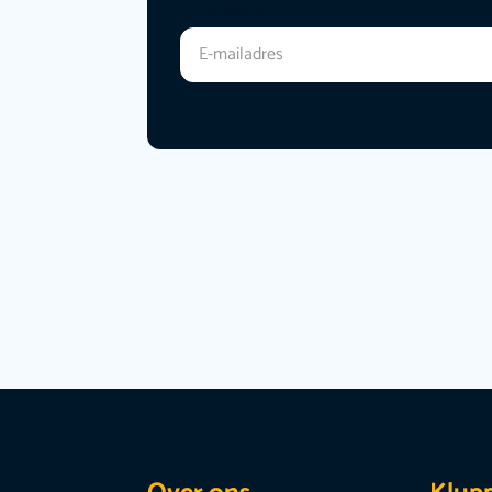
E-mailadres
*