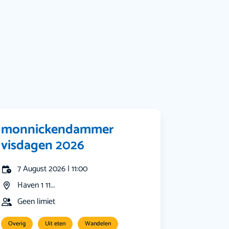
Muziek
Bekijk alle categorieën
monnickendammer
visdagen 2026
7 August 2026 | 11:00
Haven 1 11...
Geen limiet
Overig
Uit eten
Wandelen