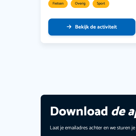
Fietsen
Overig
Sport
Bekijk de activiteit
Download
de 
Laat je emailadres achter en we sturen je