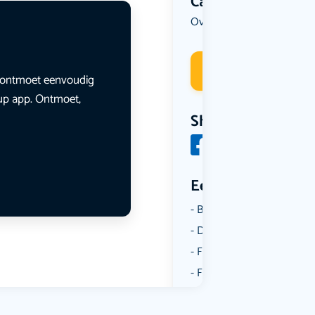
Categorie
Overig
Deelneme
en ontmoet eenvoudig
lup app. Ontmoet,
Share
Een aantal catego
Borrelen
Dansen
Fietsen
Film
Kunst & Cultuur