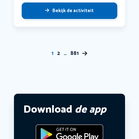
Bekijk de activiteit
1
2
…
881
Download
de app