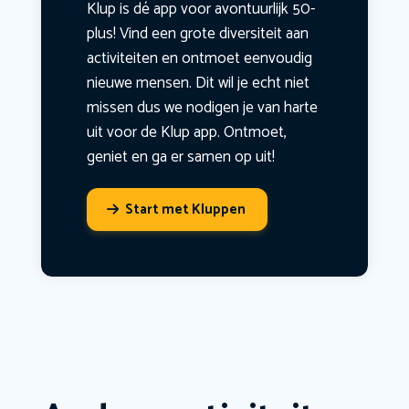
Klup is dé app voor avontuurlijk 50-
plus! Vind een grote diversiteit aan
activiteiten en ontmoet eenvoudig
nieuwe mensen. Dit wil je echt niet
missen dus we nodigen je van harte
uit voor de Klup app. Ontmoet,
geniet en ga er samen op uit!
Start met Kluppen