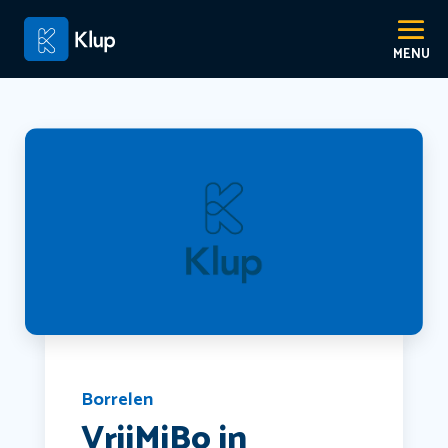
Borrelen
VrijMiBo in