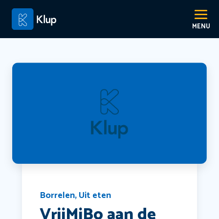
Borrelen
,
Uit eten
VrijMiBo aan de