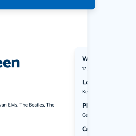
een
Wanneer?
17 July 2026 | 20:00
Locatie
Kerkplein ...
Plekken
an Elvis, The Beatles, The
Geen limiet
Categorie