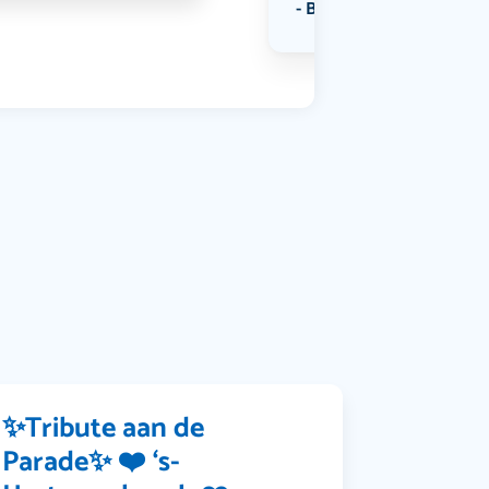
Bekijk alle categorieën
✨Tribute aan de
Parade✨ ❤️ ‘s-