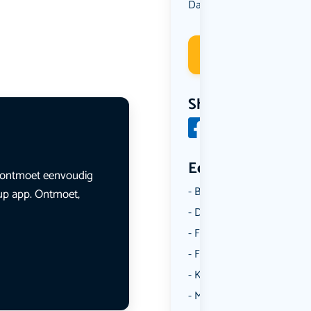
Dansen
Muziek
,
Deelneme
Share
Een aantal catego
en ontmoet eenvoudig
Borrelen
lup app. Ontmoet,
Dansen
Fietsen
Film
Kunst & Cultuur
Muziek