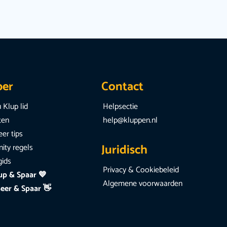
per
Contact
 Klup lid
Helpsectie
iten
help@kluppen.nl
er tips
Juridisch
ty regels
gids
Privacy & Cookiebeleid
up & Spaar 💙
Algemene voorwaarden
eer & Spaar 👋