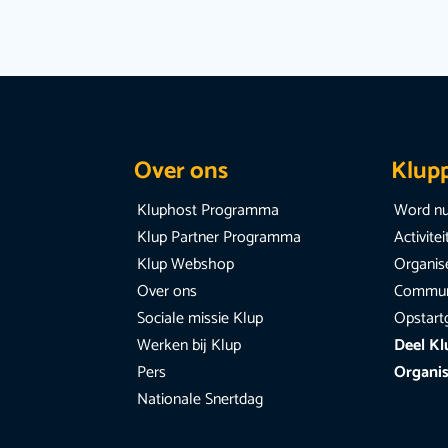
Over ons
Klup
Kluphost Programma
Word nu
Klup Partner Programma
Activite
Klup Webshop
Organise
Over ons
Communi
Sociale missie Klup
Opstart
Werken bij Klup
Deel Kl
Pers
Organis
Nationale Snertdag