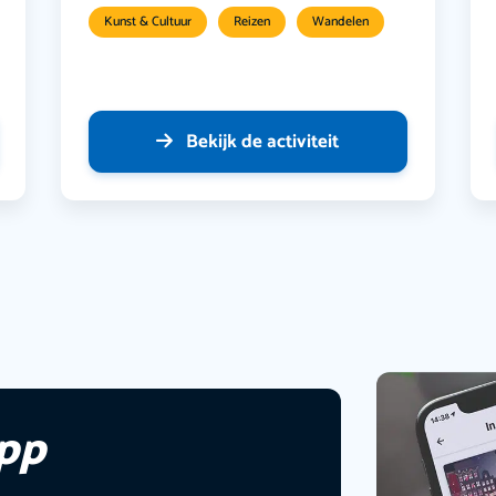
Kunst & Cultuur
Reizen
Wandelen
Bekijk de activiteit
app