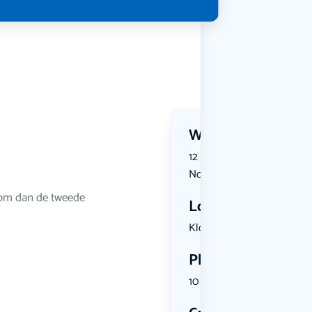
Wanneer?
12 November 2026 | 17:30 t
November 2026 | 20:30
Kom dan de tweede
Locatie
Klootsemas...
Plekken
10 plekken beschikbaar