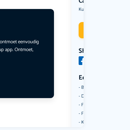
Categorie
Kunst & Cultuur
Uit eten
,
Deelneme
en ontmoet eenvoudig
lup app. Ontmoet,
Share
Een aantal catego
Borrelen
Dansen
Fietsen
Film
Kunst & Cultuur