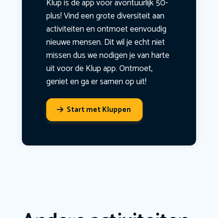
Klup is dé app voor avontuurlijk 50-
plus! Vind een grote diversiteit aan
activiteiten en ontmoet eenvoudig
nieuwe mensen. Dit wil je echt niet
missen dus we nodigen je van harte
uit voor de Klup app. Ontmoet,
geniet en ga er samen op uit!
Start met Kluppen