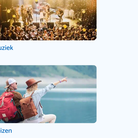
ziek
izen