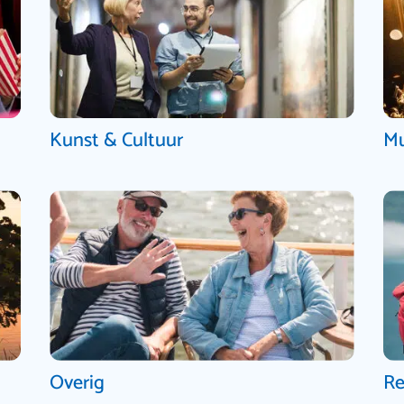
Kunst & Cultuur
Mu
Overig
Re