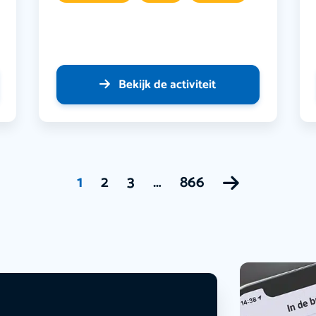
Bekijk de activiteit
1
2
3
…
866