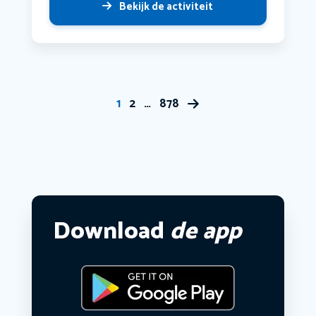
Bekijk de activiteit
1
2
…
878
Download
de app