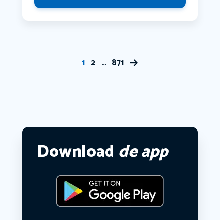
1
2
…
871
Download
de app