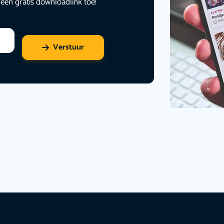
 een gratis downloadlink toe!
Verstuur