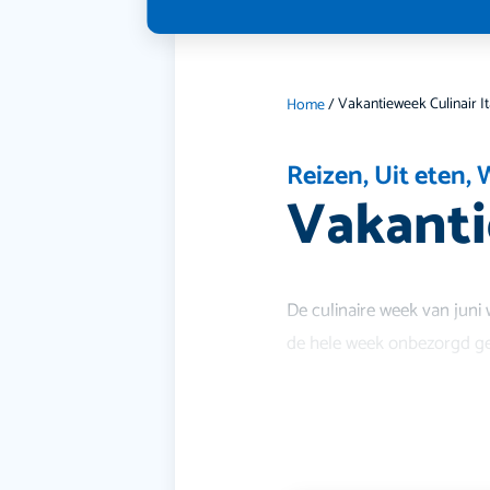
Vakantieweek Culinair It
Home
/
Reizen
,
Uit eten
,
Vakanti
De culinaire week van juni 
de hele week onbezorgd geni