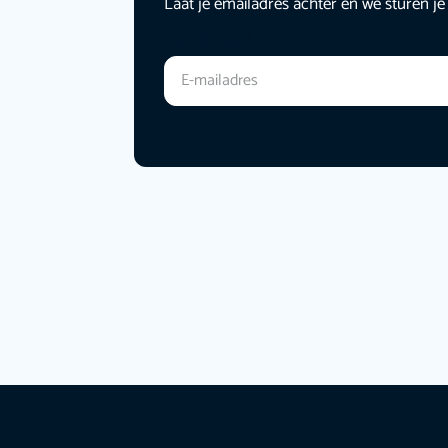
Laat je emailadres achter en we sturen je
E-mailadres
*