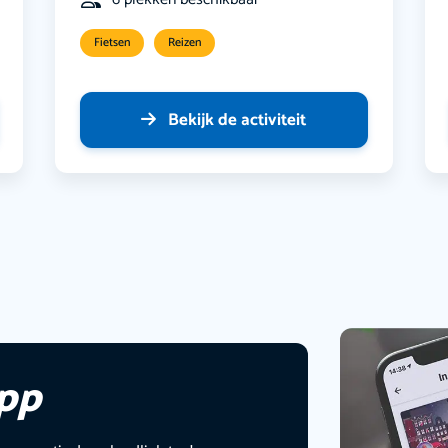
Fietsen
Reizen
Bekijk de activiteit
app