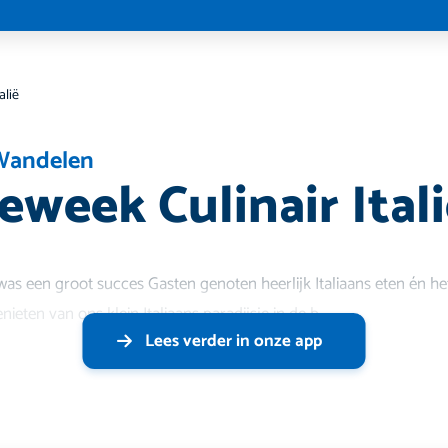
alië
Wandelen
eweek Culinair Ital
was een groot succes Gasten genoten heerlijk Italiaans eten én he
eten van ons klein Italiaans paradijsje in de b
Lees verder in onze app