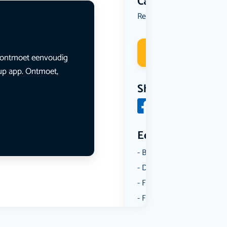
Categorie
Reizen
Uit eten
Wandelen
,
,
Deelneme
en ontmoet eenvoudig
lup app. Ontmoet,
Share
Een aantal catego
Borrelen
Dansen
Fietsen
Film
Kunst & Cultuur