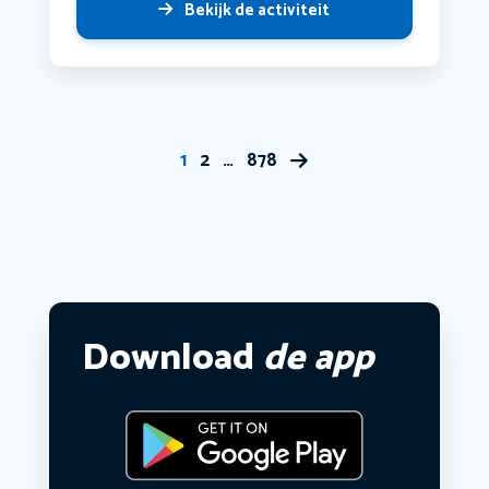
Bekijk de activiteit
1
2
…
878
Download
de app