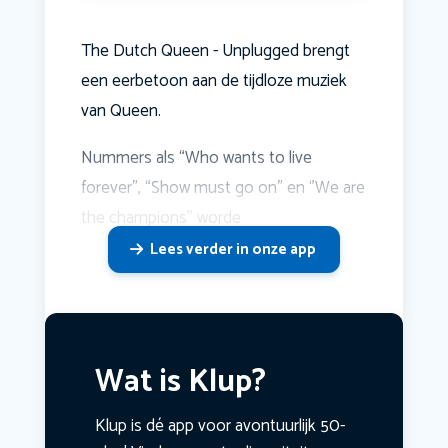
The Dutch Queen - Unplugged brengt
een eerbetoon aan de tijdloze muziek
van Queen.
Nummers als “Who wants to live
forever", “Show must go on” en ‘’We are
the champions’’ worde
Lees verder in onze app
Wat is Klup?
Klup is dé app voor avontuurlijk 50-