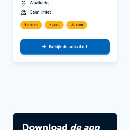
Waalkade, ...
Geen limiet
Borrelen
Muziek
Uit eten
Bekijk de activiteit
Download
de app