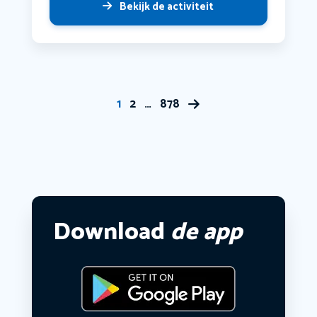
Bekijk de activiteit
1
2
…
878
Download
de app