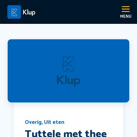
Overig
,
Uit eten
Tuttele met thee