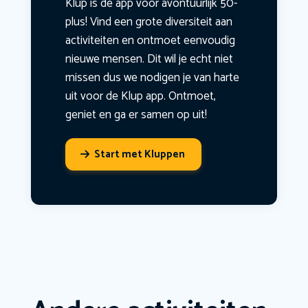
Klup is dé app voor avontuurlijk 50-
plus! Vind een grote diversiteit aan
activiteiten en ontmoet eenvoudig
nieuwe mensen. Dit wil je echt niet
missen dus we nodigen je van harte
uit voor de Klup app. Ontmoet,
geniet en ga er samen op uit!
Start met Kluppen