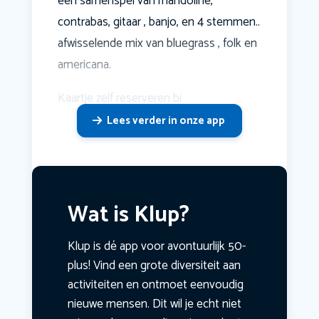
een samenspel van mandoline,
contrabas, gitaar , banjo, en 4 stemmen..
afwisselende mix van bluegrass , folk en
americana.
Kaartje zelf reserveren bi
Lees verder in onze app
Wat is Klup?
Klup is dé app voor avontuurlijk 50-
plus! Vind een grote diversiteit aan
activiteiten en ontmoet eenvoudig
nieuwe mensen. Dit wil je echt niet