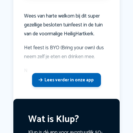
Wees van harte welkom bij dit super
gezellige besloten tuinfeest in de tuin
van de voormalige HeiligHartkerk.
Het feest is BYO (Bring your own) dus
neem zelf je eten en drinken mee.
N
Lees verder in onze app
Wat is Klup?
Klup is dé app voor avontuurlijk 50-