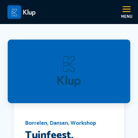
Borrelen
,
Dansen
,
Workshop
Tuinfeest,