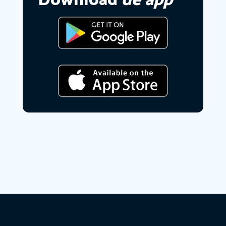
Download
de app