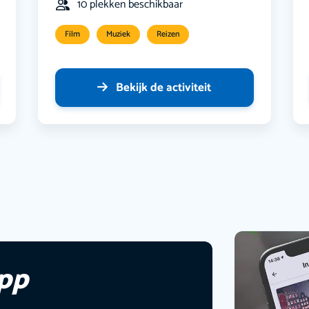
10 plekken beschikbaar
Film
Muziek
Reizen
Bekijk de activiteit
app