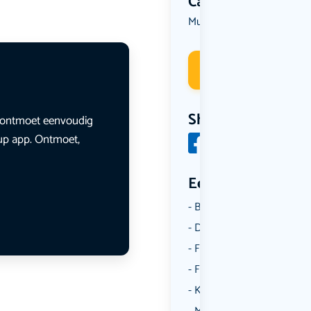
Categorie
Muziek
Deelneme
Share
en ontmoet eenvoudig
lup app. Ontmoet,
Een aantal catego
Borrelen
Dansen
Fietsen
Film
Kunst & Cultuur