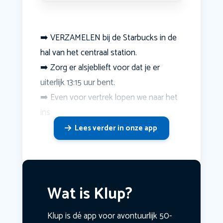
➡️ VERZAMELEN bij de Starbucks in de
hal van het centraal station.
➡️ Zorg er alsjeblieft voor dat je er
uiterlijk 13:15 uur bent.
➡️ Even voor vertrek lopen we naar het
ins
Lees verder in onze app
Wat is Klup?
Klup is dé app voor avontuurlijk 50-