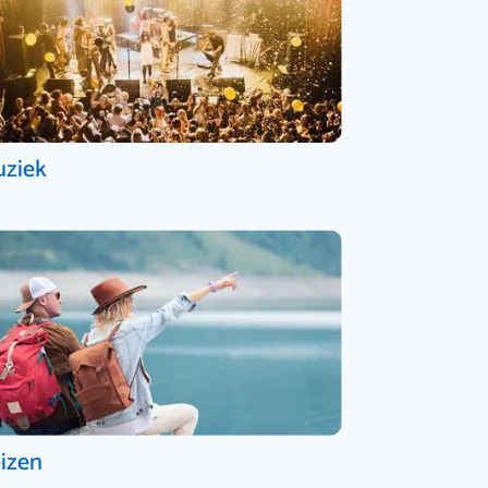
ziek
izen