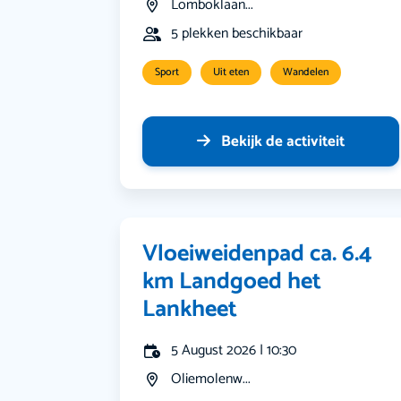
Lomboklaan...
5 plekken beschikbaar
Sport
Uit eten
Wandelen
Bekijk de activiteit
Vloeiweidenpad ca. 6.4
km Landgoed het
Lankheet
5 August 2026 | 10:30
Oliemolenw...