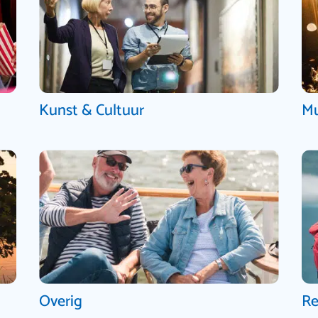
Kunst & Cultuur
Mu
Overig
Re