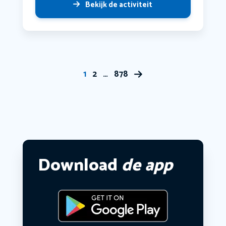
Bekijk de activiteit
1
2
…
878
Download
de app