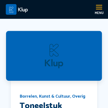
Borrelen
,
Kunst & Cultuur
,
Overig
Toneelstuk