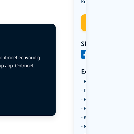
Kunst & Cultuur
Deelneme
Share
en ontmoet eenvoudig
lup app. Ontmoet,
Een aantal catego
Borrelen
Dansen
Fietsen
Film
Kunst & Cultuur
Muziek