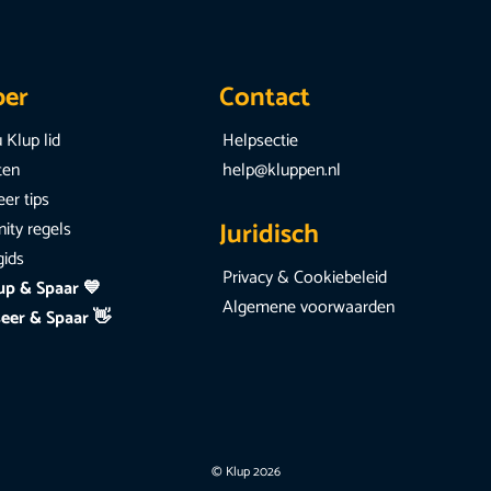
per
Contact
 Klup lid
Helpsectie
iten
help@kluppen.nl
er tips
Juridisch
ty regels
gids
Privacy & Cookiebeleid
up & Spaar 💙
Algemene voorwaarden
eer & Spaar 👋
© Klup 2026