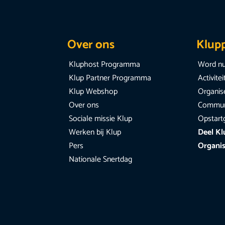
Over ons
Klup
Kluphost Programma
Word nu
Klup Partner Programma
Activite
Klup Webshop
Organise
Over ons
Communi
Sociale missie Klup
Opstart
Werken bij Klup
Deel Kl
Pers
Organis
Nationale Snertdag