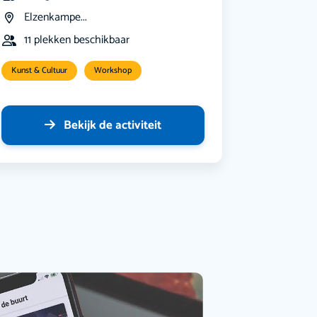
Elzenkampe...
11 plekken beschikbaar
Kunst & Cultuur
Workshop
Bekijk de activiteit