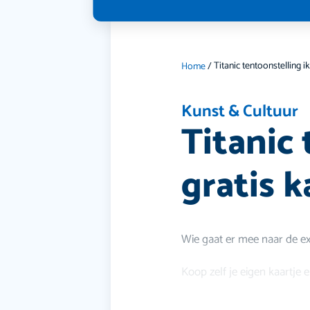
Home
/
Kunst & Cultuur
Titanic
gratis k
Wie gaat er mee naar de exp
Koop zelf je eigen kaartje e