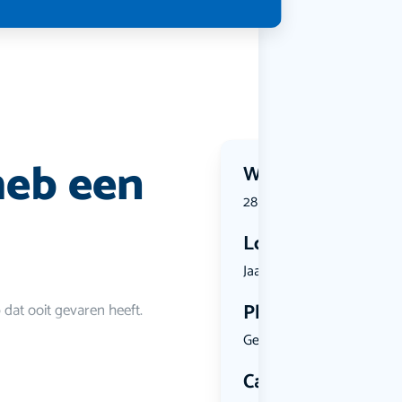
heb een
Wanneer?
28 June 2026 | 12:30
Locatie
Jaarbeursp...
Plekken
 dat ooit gevaren heeft.
Geen limiet
Categorie