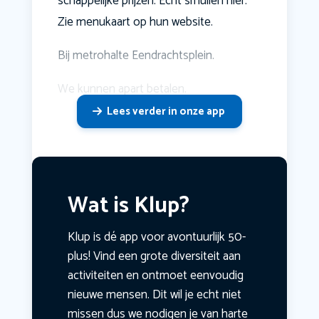
schappelijke prijzen. Echt smullen hier.
Zie menukaart op hun website.
Bij metrohalte Eendrachtsplein.
We kunnen apart betalen.
Lees verder in onze app
Wat is Klup?
Klup is dé app voor avontuurlijk 50-
plus! Vind een grote diversiteit aan
activiteiten en ontmoet eenvoudig
nieuwe mensen. Dit wil je echt niet
missen dus we nodigen je van harte