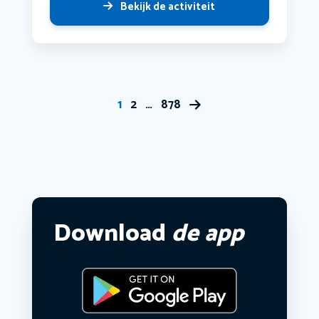
Bekijk de activiteit
1
2
…
878
Download
de app