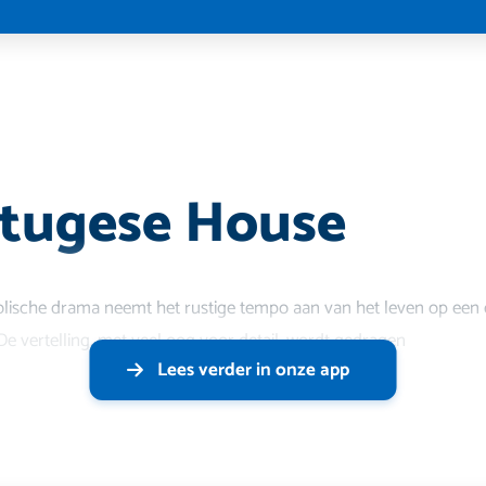
rtugese House
holische drama neemt het rustige tempo aan van het leven op een 
e vertelling, met veel oog voor detail, wordt gedragen
Lees verder in onze app