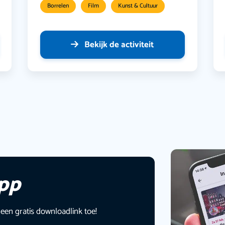
Borrelen
Film
Kunst & Cultuur
Bekijk de activiteit
app
 een gratis downloadlink toe!