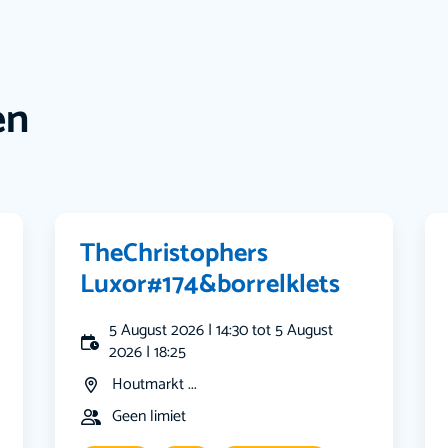
en
️TheChristophers
️Luxor#174&borrelklets
5 August 2026 | 14:30 tot 5 August
2026 | 18:25
Houtmarkt ...
Geen limiet