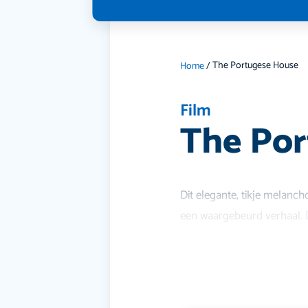
The Portugese House
Home
/
Film
The Po
Dit elegante, tikje melanc
een waargebeurd verhaal. D