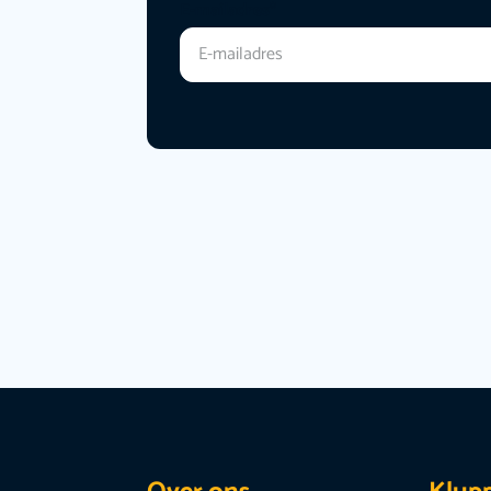
E-mailadres
*