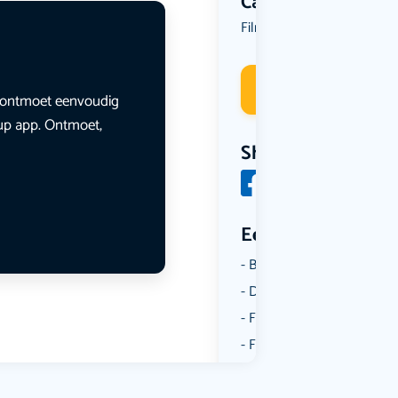
Categorie
Film
Deelneme
en ontmoet eenvoudig
lup app. Ontmoet,
Share
Een aantal catego
Borrelen
Dansen
Fietsen
Film
Kunst & Cultuur