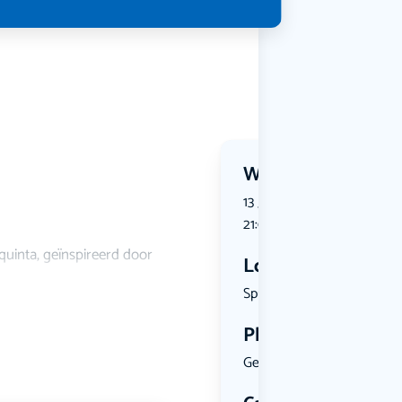
Wanneer?
13 July 2026 | 19:00 tot 13 J
21:00
quinta, geïnspireerd door
Locatie
Spui 191, ...
Plekken
Geen limiet