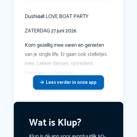
Dushi4all LOVE BOAT PARTY
ZATERDAG 27 juni 2026
Kom gezellig mee varen en genieten
van je single life. Er gaan ook stelletjes
mee. Lekker dansen, optredens
meemaken, contacten
Lees verder in onze app
Wat is Klup?
Klup is dé app voor avontuurlijk 50-