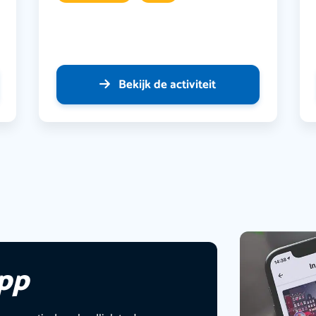
Bekijk de activiteit
app