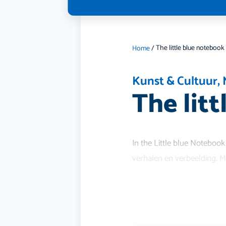
The little blue notebook
Home
/
Kunst & Cultuur
,
The lit
In the Little blue Noteboo
verhalen en verbeelding. M