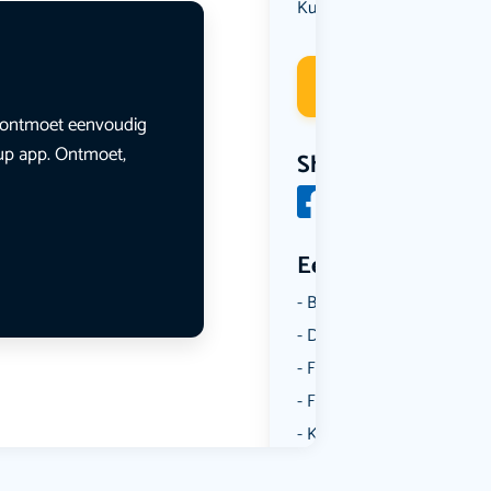
Kunst & Cultuur
Muziek
,
Deelneme
en ontmoet eenvoudig
lup app. Ontmoet,
Share
Een aantal catego
Borrelen
Dansen
Fietsen
Film
Kunst & Cultuur
Muziek