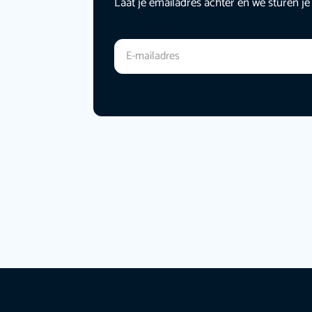
Laat je emailadres achter en we sturen je
E-mailadres
*