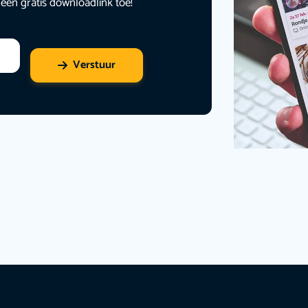
 een gratis downloadlink toe!
Verstuur