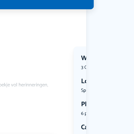
Wanneer?
3 October 2026 | 12:30
Locatie
oekje vol herinneringen,
Spui 175, ...
Plekken
6 plekken beschikbaar
Categorie