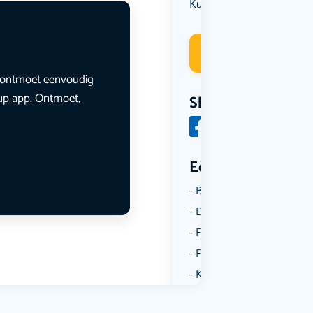
Kunst & Cultuur
Deelneme
en ontmoet eenvoudig
lup app. Ontmoet,
Share
Een aantal catego
Borrelen
Dansen
Fietsen
Film
Kunst & Cultuur
Muziek