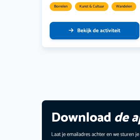
Borrelen
Kunst & Cultuur
Wandelen
Bekijk de activiteit
Download
de 
Laat je emailadres achter en we sturen je