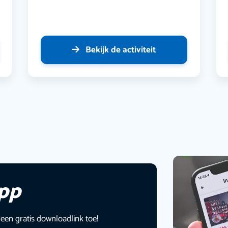
Bekijk de activiteit
app
 een gratis downloadlink toe!