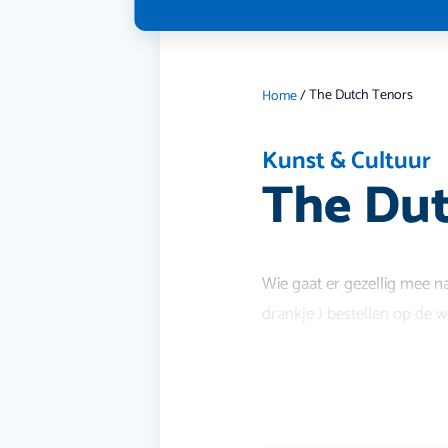
The Dutch Tenors
Home
/
Kunst & Cultuur
The Dut
Wie gaat er gezellig mee n
drankje ) bestellen op de 