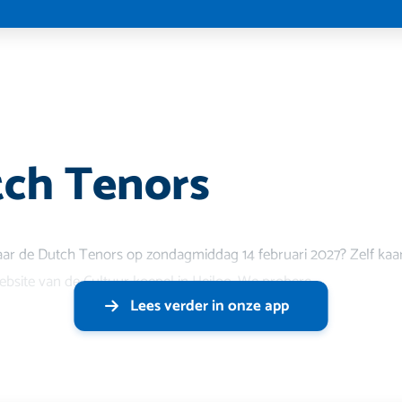
ch Tenors
aar de Dutch Tenors op zondagmiddag 14 februari 2027? Zelf kaart
website van de Cultuur koepel in Heiloo. We probere
Lees verder in onze app