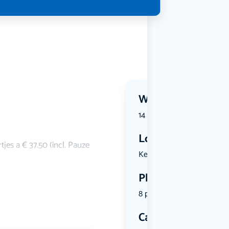
Wanneer?
14 February 2027 | 13:45
Locatie
jes a € 37.50 (incl. Pauze
Kennemerst...
Plekken
8 plekken beschikbaar
Categorie