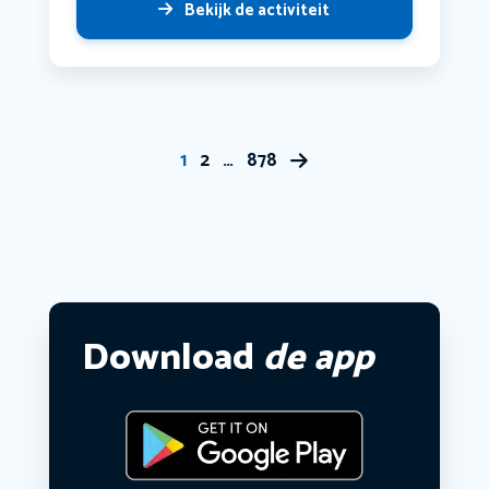
Bekijk de activiteit
1
2
…
878
Download
de app