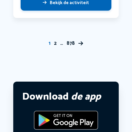
Bekijk de activiteit
1
2
…
878
Download
de app