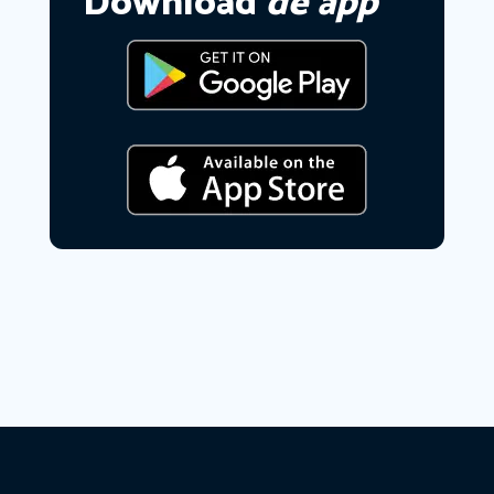
Download
de app