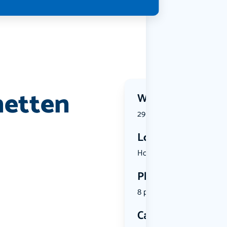
netten
Wanneer?
29 July 2026 | 18:00
Locatie
Hondsrug 3...
Plekken
8 plekken beschikbaar
Categorie