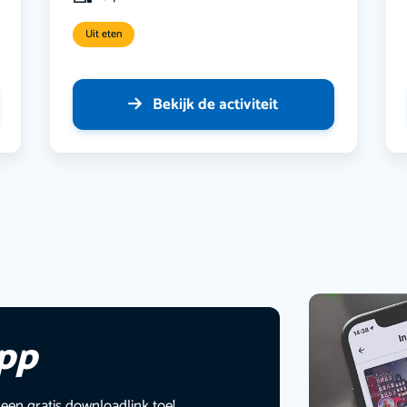
Uit eten
Bekijk de activiteit
app
 een gratis downloadlink toe!