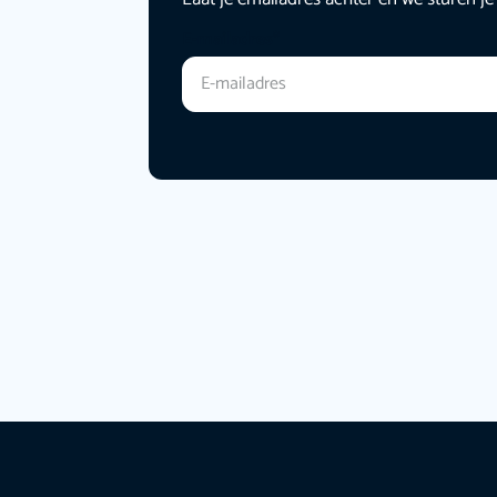
E-mailadres
*