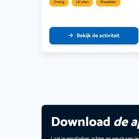
Overig
Uit eten
Wandelen
Bekijk de activiteit
Download
de 
Laat je emailadres achter en we sturen je