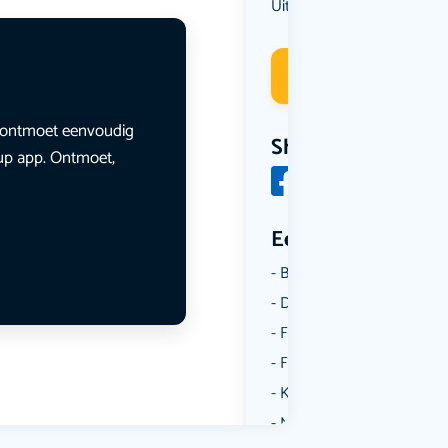
Uit eten
Deelneme
en ontmoet eenvoudig
Share
lup app. Ontmoet,
Een aantal catego
Borrelen
Dansen
Fietsen
Film
Kunst & Cultuur
Muziek