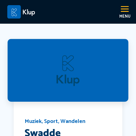
Muziek
,
Sport
,
Wandelen
Swadde