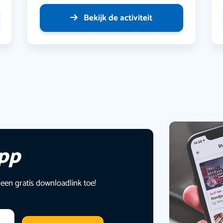
Bekijk de activiteit
app
 een gratis downloadlink toe!