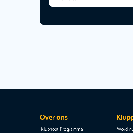
Over ons
Klup
Kluphost Programma
Word nu