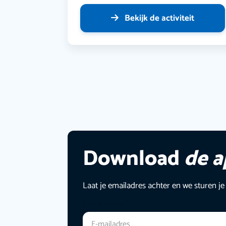
Bekijk de activiteit
Download
de 
Laat je emailadres achter en we sturen je
E-mailadres
*