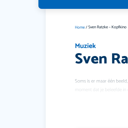
Sven Ratzke – Kopfkino
Home
/
Muziek
Sven Ra
Soms is er maar één beeld,
moment dat je beleefde in 