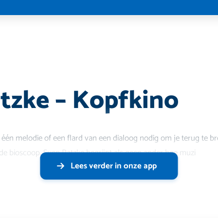
tzke – Kopfkino
 één melodie of een flard van een dialoog nodig om je terug te b
de bioscoop. Sven Ratzke begrijpt als geen ander hoe muzi
Lees verder in onze app