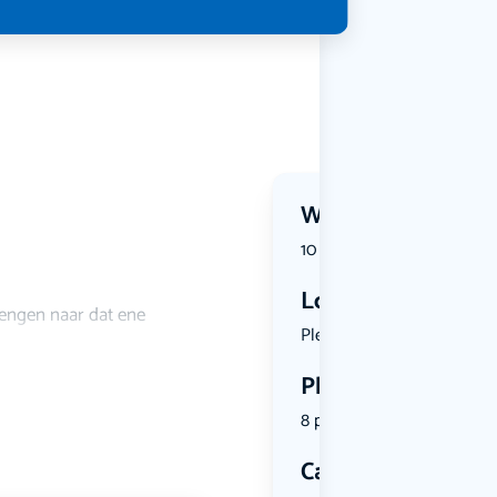
Wanneer?
10 August 2026 | 20:00
Locatie
rengen naar dat ene
Pleinzaal ...
Plekken
8 plekken beschikbaar
Categorie