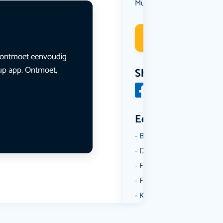
Muziek
Deelneme
en ontmoet eenvoudig
lup app. Ontmoet,
Share
Een aantal catego
Borrelen
Dansen
Fietsen
Film
Kunst & Cultuur
Muziek