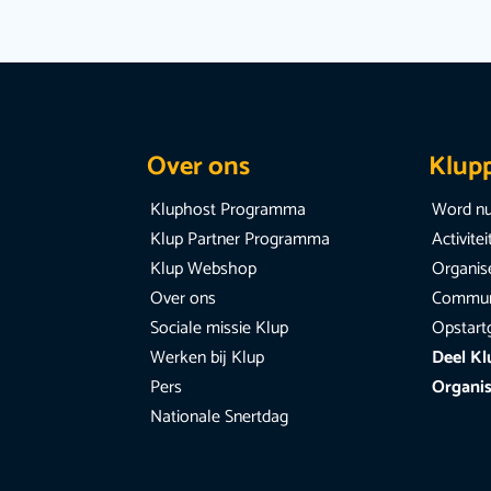
Over ons
Klup
Kluphost Programma
Word nu
Klup Partner Programma
Activite
Klup Webshop
Organise
Over ons
Communi
Sociale missie Klup
Opstart
Werken bij Klup
Deel Kl
Pers
Organis
Nationale Snertdag