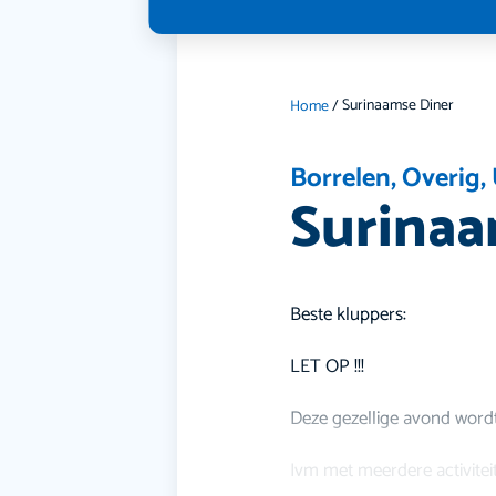
Surinaamse Diner
Home
/
Borrelen
,
Overig
,
Surinaa
Beste kluppers:
LET OP !!!
Deze gezellige avond wor
Ivm met meerdere activiteit