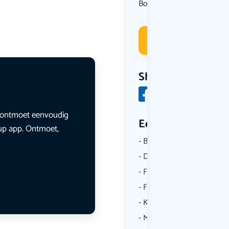
Borrelen
Overig
Uit eten
,
,
Deelneme
Share
en ontmoet eenvoudig
Een aantal catego
lup app. Ontmoet,
Borrelen
Dansen
Fietsen
Film
Kunst & Cultuur
Muziek