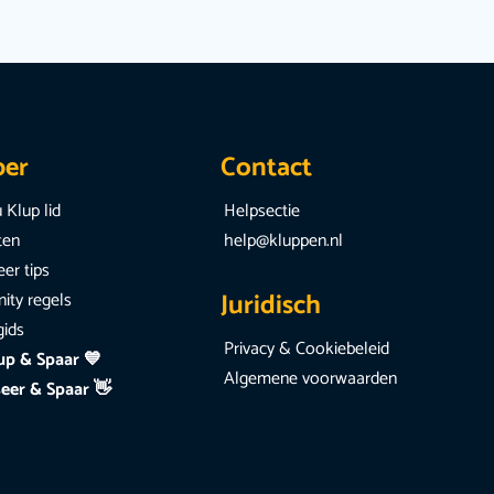
per
Contact
 Klup lid
Helpsectie
iten
help@kluppen.nl
er tips
Juridisch
ty regels
gids
Privacy & Cookiebeleid
up & Spaar 💙
Algemene voorwaarden
eer & Spaar 👋