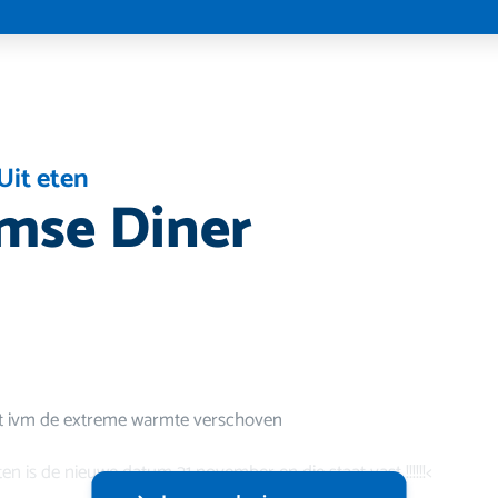
Uit eten
mse Diner
dt ivm de extreme warmte verschoven
en is de nieuwe datum 21 november en die staat vast !!!!!!<