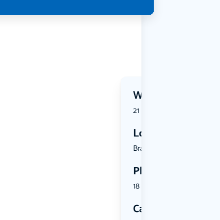
Wanneer?
21 November 2026 | 17:30
Locatie
Brandpunt ...
Plekken
18 plekken beschikbaar
Categorie